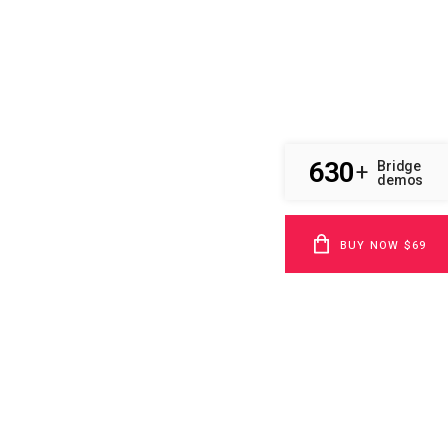
630
Bridge
+
demos
BUY NOW $69