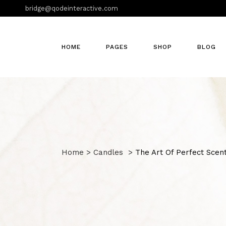
bridge@qodeinteractive.com
HOME
PAGES
SHOP
BLOG
Home
>
Candles
>
The Art Of Perfect Scen