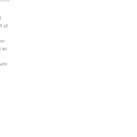
l
t ut
tor
i ac
nunc