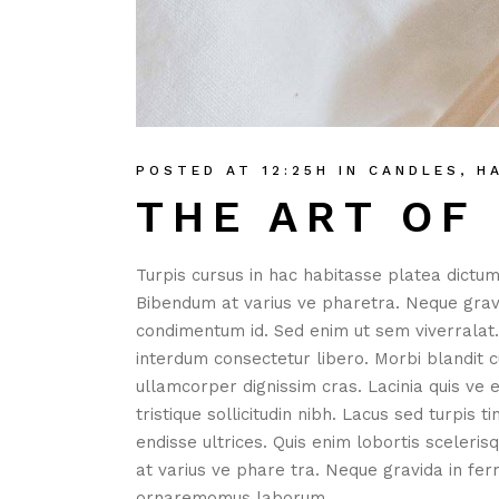
POSTED AT 12:25H
IN
CANDLES
,
H
THE ART OF
Turpis cursus in hac habitasse platea dictum
Bibendum at varius ve pharetra. Neque gravida
condimentum id. Sed enim ut sem viverralat
interdum consectetur libero. Morbi blandit cu
ullamcorper dignissim cras. Lacinia quis ve e
tristique sollicitudin nibh. Lacus sed turpis t
endisse ultrices. Quis enim lobortis sceler
at varius ve phare tra. Neque gravida in fer
ornaremomus laborum.