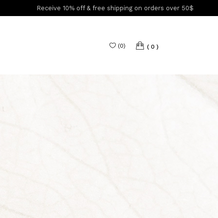
Receive 10% off & free shipping on orders over 50$
(
0
)
0