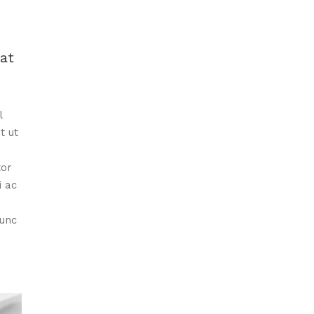
iat
l
t ut
tor
i ac
nunc