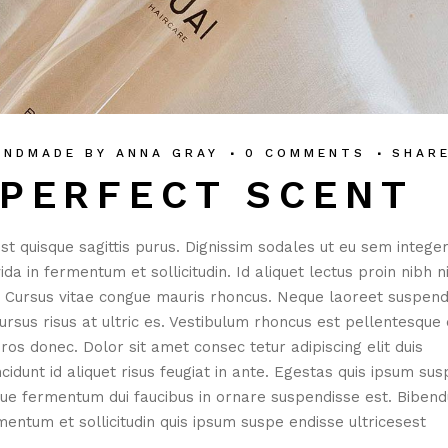
ANDMADE
BY
ANNA GRAY
0 COMMENTS
SHAR
 PERFECT SCENT
st quisque sagittis purus. Dignissim sodales ut eu sem integer
 in fermentum et sollicitudin. Id aliquet lectus proin nibh ni
. Cursus vitae congue mauris rhoncus. Neque laoreet suspend
rsus risus at ultric es. Vestibulum rhoncus est pellentesque e
ros donec. Dolor sit amet consec tetur adipiscing elit duis
incidunt id aliquet risus feugiat in ante. Egestas quis ipsum su
isque fermentum dui faucibus in ornare suspendisse est. Biben
mentum et sollicitudin quis ipsum suspe endisse ultricesest