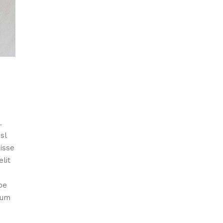
E
.
sl
isse
lit
spe
dum