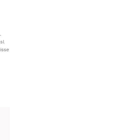
E
.
sl
isse