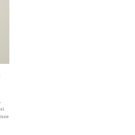
E
.
sl
isse