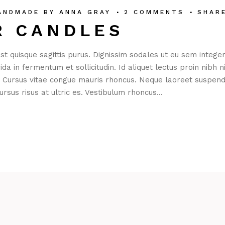
ANDMADE
BY
ANNA GRAY
2 COMMENTS
SHAR
R CANDLES
st quisque sagittis purus. Dignissim sodales ut eu sem integer
 in fermentum et sollicitudin. Id aliquet lectus proin nibh ni
. Cursus vitae congue mauris rhoncus. Neque laoreet suspend
rsus risus at ultric es. Vestibulum rhoncus...