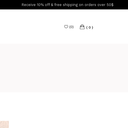
Receive 10% off & free shipping on orders over 50$
(
0
)
0