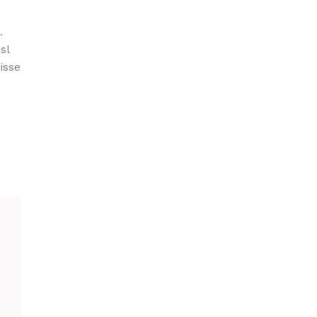
.
sl
isse