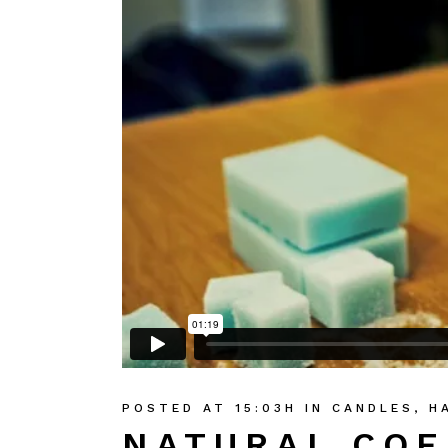
POSTED AT 15:03H
IN
CANDLES
,
H
NATURAL COF