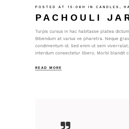
POSTED AT 15:06H
IN
CANDLES
,
H
PACHOULI JA
Turpis cursus in hac habitasse platea dictum
Bibendum at varius ve pharetra. Neque gravida
condimentum id. Sed enim ut sem viverralat
interdum consectetur libero. Morbi blandit cu
READ MORE