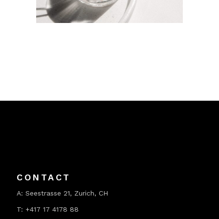
CONTACT
A:
Seestrasse 21, Zurich, CH
T:
+417 17 4178 88